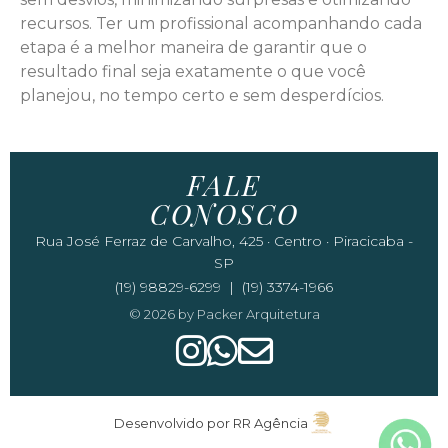
recursos. Ter um profissional acompanhando cada
etapa é a melhor maneira de garantir que o
resultado final seja exatamente o que você
planejou, no tempo certo e sem desperdícios.
FALE
CONOSCO
Rua José Ferraz de Carvalho, 425 · Centro · Piracicaba -
SP
(19) 98829-6299 | (19) 3374-1966
© 2026 by Packer Arquitetura
Desenvolvido por RR Agência